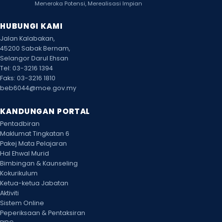
2026
Meneroka Potensi, Merealisasi Impian
30
CUTI SEKOLAH
HUBUNGI KAMI
AHAD
Ogos
Jalan Kalabakan,
2026
45200 Sabak Bernam,
Selangor Darul Ehsan
31
HARI KEBANGSAAN
Tel: 03-3216 1394
ISNIN
Ogos
2026
Faks: 03-3216 1810
beb6044@moe.gov.my
KANDUNGAN PORTAL
Pentadbiran
Maklumat Tingkatan 6
Pakej Mata Pelajaran
Hal Ehwal Murid
Bimbingan & Kaunseling
Kokurikulum
Ketua-ketua Jabatan
Aktiviti
Sistem Online
Peperiksaan & Pentaksiran