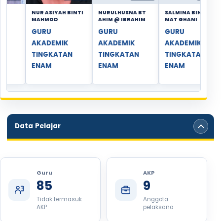
UR ASIYAH BINTI
NURULHUSNA BT
SALMINA BINTI
SITI HAN
AHMOD
AHIM @ IBRAHIM
MAT GHANI
JAJULI
URU
GURU
GURU
GURU
KADEMIK
AKADEMIK
AKADEMIK
AKADE
INGKATAN
TINGKATAN
TINGKATAN
TINGK
NAM
ENAM
ENAM
ENAM
Data Pelajar
Data Semasa KiSTARP
Guru
AKP
85
9
Tidak termasuk
Anggota
AKP
pelaksana