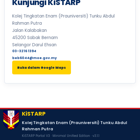
Kunjungi KiSTARP
22
LARIAN MERDEKA KiSTARP
Kolej Tingkatan Enam (Prauniversiti) Tunku Abdul
SABTU
Ogos
2026
Rahman Putra
Jalan Kalabakan
24
CUTI PERISTIWA
45200 Sabak Bernam
ISNIN
Ogos
Selangor Darul Ehsan
2026
03-3216 1394
beb6044@moe.gov.my
25
CUTI UMUM MAULIDUR RASUL
SELASA
Ogos
Buka dalam Google Maps
2026
27
PEPERIKSAAN TOV SEMESTER 1 & SEMESTER 3
KHAMIS
Ogos
2026
28
IMARAH JUMAAT / PROGRAM BINA INSAN & MORAL
KiSTARP
JUMAAT · 7.30PAGI - 8.00PAGI · DEWAN STAR PUTRA & MAKMAL BIOLOGI
Ogos
2026
Kolej Tingkatan Enam (Prauniversiti) Tunku Abdul
Rahman Putra
29
CUTI SEKOLAH
KiSTARP Portal V3 · Minimal Unified Edition · v3.1.1
SABTU
Ogos