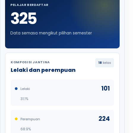
PELAJAR BERDAFTAR
325
Data semasa mengikut pilihan semester
KOMPOSISI JANTINA
18
kelas
Lelaki dan perempuan
101
Lelaki
31.1%
224
Perempuan
68.9%