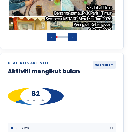
‹
›
STATISTIK AKTIVITI
82 program
Aktiviti KiSTARP
06/08/2026
Aktiviti mengikut bulan
82
Semua aktiviti
Jun 2026
38